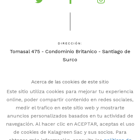
DIRECCIÓN:
Tomasal 475 - Condominio Britanico - Santiago de
Surco
TELÉFONO:
Acerca de las cookies de este sitio
948102505 - 941455744
Este sitio utiliza cookies para mejorar tu experiencia
Lorem ipsum dolor sit amet, consectetur adipiscing
online, poder compartir contenido en redes sociales,
elit, sed do eiusmod tempor incididunt ut labore et
medir el trafico en este sitio web y mostrarte
anuncios personalizados basados en tu actividad de
dolore magna aliqua. Ut enim ad minim veniam, quis
navegación. Al hacer clic en ACEPTAR, aceptas el uso
nostrud exercitation ullamco laboris nisi ut aliquip ex
de cookies de Kalagreen Sac y sus socios. Para
ea commodo consequat. Duis aute irure dolor in